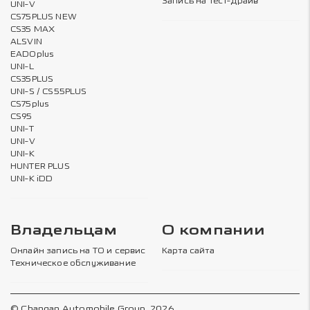
Запись на тест-драйв
UNI-V
CS75PLUS NEW
CS35 MAX
ALSVIN
EADOplus
UNI-L
CS35PLUS
UNI-S / CS55PLUS
CS75plus
CS95
UNI-T
UNI-V
UNI-K
HUNTER PLUS
UNI-K iDD
Владельцам
О компании
Онлайн запись на ТО и сервис
Карта сайта
Техническое обслуживание
© Changan Automobile Group, 2026