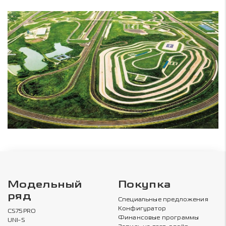
Модельный
Покупка
ряд
Специальные предложения
Конфигуратор
CS75PRO
Финансовые программы
UNI-S