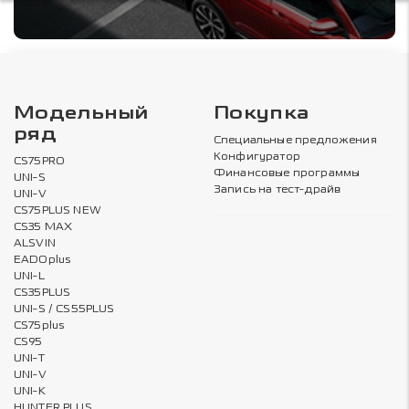
Модельный
Покупка
ряд
Специальные предложения
Конфигуратор
CS75PRO
Финансовые программы
UNI-S
Запись на тест-драйв
UNI-V
CS75PLUS NEW
CS35 MAX
ALSVIN
EADOplus
UNI-L
CS35PLUS
UNI-S / CS55PLUS
CS75plus
CS95
UNI-T
UNI-V
UNI-K
HUNTER PLUS