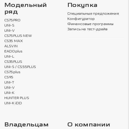
Модельный
Покупка
ряд
Специальные предложения
Конфигуратор
CS75PRO
Финансовые программы
UNI-S
Запись на тест-драйв
UNI-V
CS75PLUS NEW
CS35 MAX
ALSVIN
EADOplus
UNI-L
CS35PLUS
UNI-S / CS55PLUS
CS75plus
CS95
UNI-T
UNI-V
UNI-K
HUNTER PLUS
UNI-K iDD
Владельцам
О компании