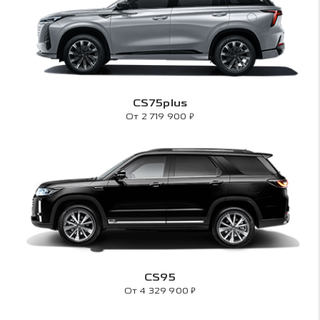
CS75plus
₽
От 2 719 900
CS95
₽
От 4 329 900