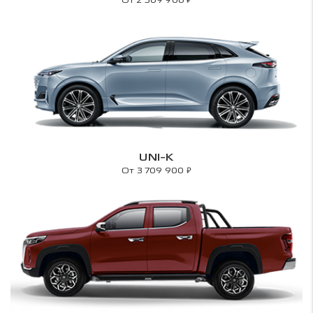
UNI-K
₽
От 3 709 900