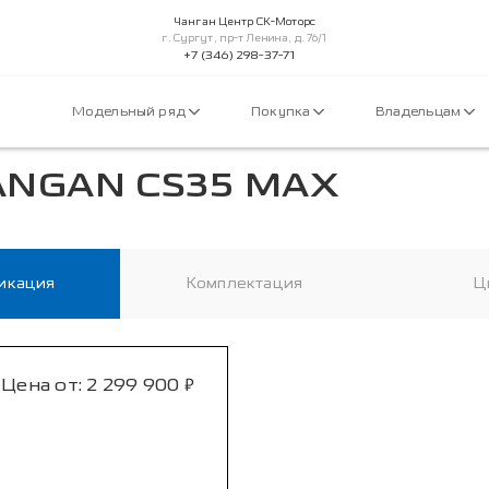
Чанган Центр СК-Моторс
г. Сургут, пр-т Ленина, д. 76/1
+7 (346) 298-37-71
Модельный ряд
Покупка
Владельцам
ANGAN CS35 MAX
икация
Комплектация
Ц
₽
Цена от:
2 299 900