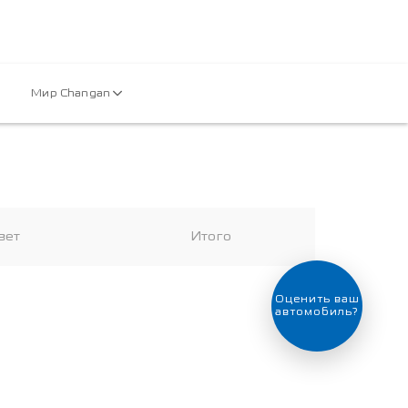
Мир Changan
вет
Итого
Выгодный
обмен
автомобиля