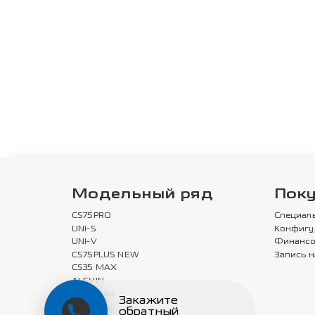
Модельный ряд
Пок
CS75PRO
Специал
UNI-S
Конфигу
UNI-V
Финансо
CS75PLUS NEW
Запись н
CS35 MAX
ALSVIN
EADOplus
Закажите
UNI-L
обратный