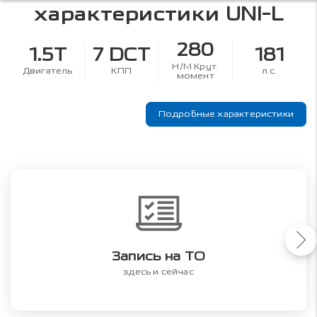
характеристики
UNI-L
280
1.5T
7 DCT
181
Н/М Крут.
Двигатель
КПП
л.с.
момент
Подробные характеристики
Запись на ТО
здесь и сейчас