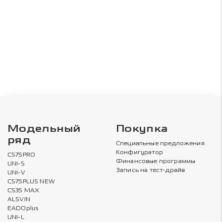
Модельный
Покупка
ряд
Специальные предложения
Конфигуратор
CS75PRO
Финансовые программы
UNI-S
Запись на тест-драйв
UNI-V
CS75PLUS NEW
CS35 MAX
ALSVIN
EADOplus
UNI-L