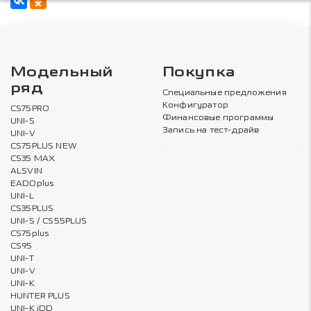
Модельный
Покупка
ряд
Специальные предложения
Конфигуратор
CS75PRO
Финансовые программы
UNI-S
Запись на тест-драйв
UNI-V
CS75PLUS NEW
CS35 MAX
ALSVIN
EADOplus
UNI-L
CS35PLUS
UNI-S / CS55PLUS
CS75plus
CS95
UNI-T
UNI-V
UNI-K
HUNTER PLUS
UNI-K iDD