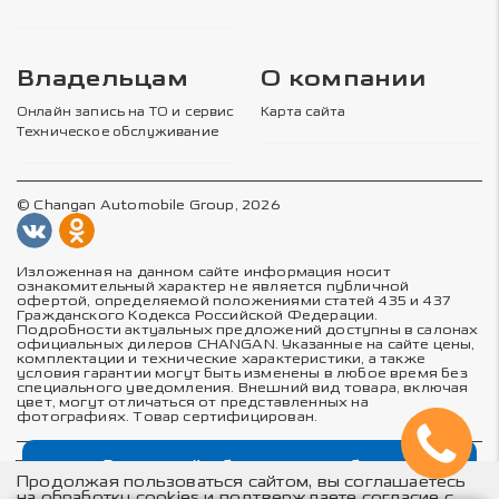
Владельцам
О компании
Онлайн запись на ТО и сервис
Карта сайта
Техническое обслуживание
© Changan Automobile Group, 2026
Изложенная на данном сайте информация носит
ознакомительный характер не является публичной
офертой, определяемой положениями статей 435 и 437
Гражданского Кодекса Российской Федерации.
Подробности актуальных предложений доступны в салонах
официальных дилеров CHANGAN. Указанные на сайте цены,
комплектации и технические характеристики, а также
условия гарантии могут быть изменены в любое время без
специального уведомления. Внешний вид товара, включая
цвет, могут отличаться от представленных на
фотографиях. Товар сертифицирован.
Выгодный обмен автомобиля
Политика в отношении обработки персональных данных
Политика конфиденциальности
Продолжая пользоваться сайтом, вы соглашаетесь
Согласие на обработку персональных данных
на обработку cookies и подтверждаете согласие с