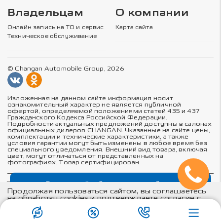
Владельцам
О компании
Онлайн запись на ТО и сервис
Карта сайта
Техническое обслуживание
© Changan Automobile Group, 2026
Изложенная на данном сайте информация носит
ознакомительный характер не является публичной
офертой, определяемой положениями статей 435 и 437
Гражданского Кодекса Российской Федерации.
Подробности актуальных предложений доступны в салонах
официальных дилеров CHANGAN. Указанные на сайте цены,
комплектации и технические характеристики, а также
условия гарантии могут быть изменены в любое время без
специального уведомления. Внешний вид товара, включая
цвет, могут отличаться от представленных на
фотографиях. Товар сертифицирован.
Выгодный обмен автомобиля
Политика в отношении обработки персональных данных
Политика конфиденциальности
Продолжая пользоваться сайтом, вы соглашаетесь
Согласие на обработку персональных данных
на обработку cookies и подтверждаете согласие с
Соглашение об использовании cookie-файлов
положениями
политики