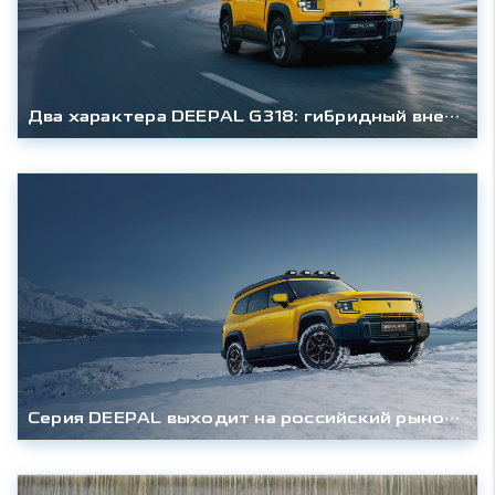
Два характера DEEPAL G318: гибридный внедорожник доступен в оснащениях «Техно» и «Эверест»
Серия DEEPAL выходит на российский рынок с гибридным внедорожником G318