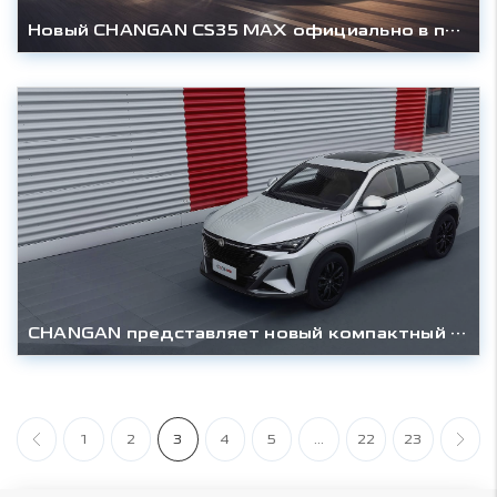
Новый CHANGAN CS35 MAX официально в продаже: передовые технологии и стильный дизайн становятся еще доступнее
CHANGAN представляет новый компактный кроссовер CS35 MAX: три уровня оснащения для бескомпромиссного комфорта и технологий
1
2
3
4
5
...
22
23