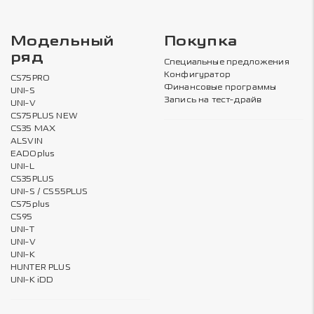
Модельный
Покупка
ряд
Специальные предложения
Конфигуратор
CS75PRO
Финансовые программы
UNI-S
Запись на тест-драйв
UNI-V
CS75PLUS NEW
CS35 MAX
ALSVIN
EADOplus
UNI-L
CS35PLUS
UNI-S / CS55PLUS
CS75plus
CS95
UNI-T
UNI-V
UNI-K
HUNTER PLUS
UNI-K iDD