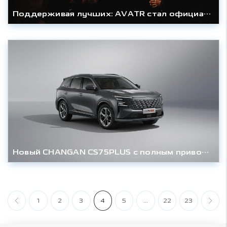
Поддерживая лучших: AVATR стал официальным партнером премии Forbes
Новый CHANGAN CS75PLUS с полным приводом (AWD) выходит на российский рынок: старт программы предзаказов
1
2
3
4
5
...
22
23