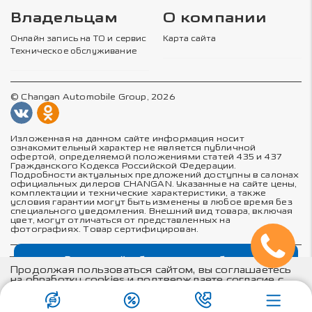
Владельцам
О компании
Онлайн запись на ТО и сервис
Карта сайта
Техническое обслуживание
© Changan Automobile Group, 2026
Изложенная на данном сайте информация носит
ознакомительный характер не является публичной
офертой, определяемой положениями статей 435 и 437
Гражданского Кодекса Российской Федерации.
Подробности актуальных предложений доступны в салонах
официальных дилеров CHANGAN. Указанные на сайте цены,
комплектации и технические характеристики, а также
условия гарантии могут быть изменены в любое время без
специального уведомления. Внешний вид товара, включая
цвет, могут отличаться от представленных на
фотографиях. Товар сертифицирован.
Выгодный обмен автомобиля
Политика в отношении обработки персональных данных
Политика конфиденциальности
Продолжая пользоваться сайтом, вы соглашаетесь
Согласие на обработку персональных данных
на обработку cookies и подтверждаете согласие с
Соглашение об использовании cookie-файлов
положениями
политики