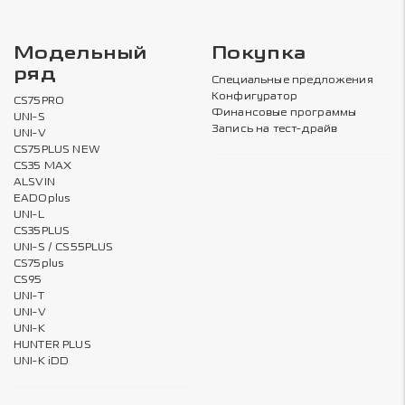
Модельный
Покупка
ряд
Специальные предложения
Конфигуратор
CS75PRO
Финансовые программы
UNI-S
Запись на тест-драйв
UNI-V
CS75PLUS NEW
CS35 MAX
ALSVIN
EADOplus
UNI-L
CS35PLUS
UNI-S / CS55PLUS
CS75plus
CS95
UNI-T
UNI-V
UNI-K
HUNTER PLUS
UNI-K iDD